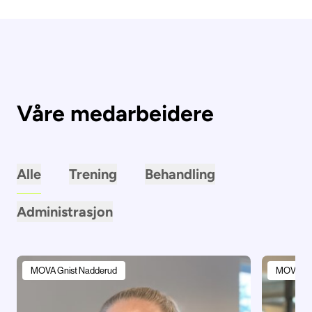
Våre medarbeidere
Alle
Trening
Behandling
Administrasjon
MOVA Gnist Nadderud
MOVA Gni