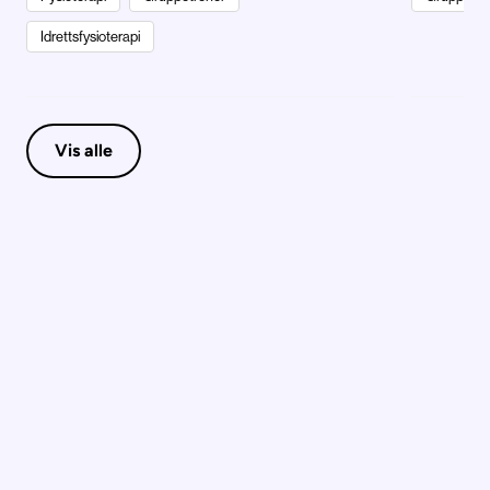
Idrettsfysioterapi
personvernserklæring/cookie
policy
Vis alle
Nødvendige
Statistiske
Markedsføring