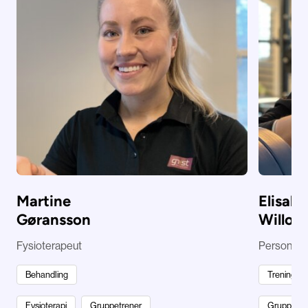
Martine
Elisab
Gøransson
Willoc
Fysioterapeut
Personlig 
Behandling
Trening
Fysioterapi
Gruppetrener
Gruppetre