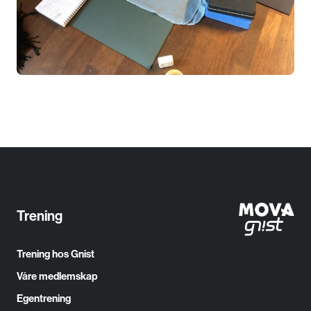
personvernserklæring/cookie
policy
Nødvendige
Statistiske
Markedsføring
Trening
Trening hos Gnist
Våre medlemskap
Egentrening