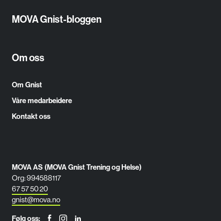
MOVA Gnist-bloggen
Om oss
Om Gnist
Våre medarbeidere
Kontakt oss
MOVA AS (MOVA Gnist Trening og Helse)
Org: 994588117
67 57 50 20
gnist@mova.no
Godta alle
Administrer
Følg oss: